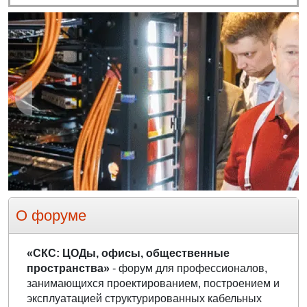
Назад
Впер
О форуме
«СКС: ЦОДы, офисы, общественные
пространства»
- форум для профессионалов,
занимающихся проектированием, построением и
эксплуатацией структурированных кабельных